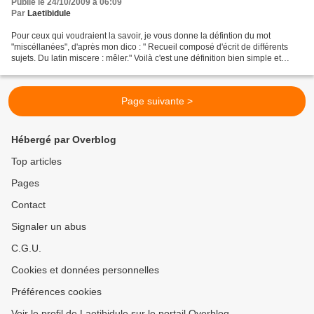
Publié le 24/10/2009 à 06:09
Par
Laetibidule
Pour ceux qui voudraient la savoir, je vous donne la défintion du mot
"miscéllanées", d'après mon dico : " Recueil composé d'écrit de différents
sujets. Du latin miscere : mêler." Voilà c'est une définition bien simple et
courte pour un mot qui au premier...
Page suivante >
Hébergé par Overblog
Top articles
Pages
Contact
Signaler un abus
C.G.U.
Cookies et données personnelles
Préférences cookies
Voir le profil de Laetibidule sur le portail Overblog