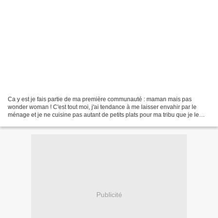
Ca y est je fais partie de ma première communauté : maman mais pas
wonder woman ! C'est tout moi, j'ai tendance à me laisser envahir par le
ménage et je ne cuisine pas autant de petits plats pour ma tribu que je le
voudrais ! Mais j'adore ma petite famille...
Publicité