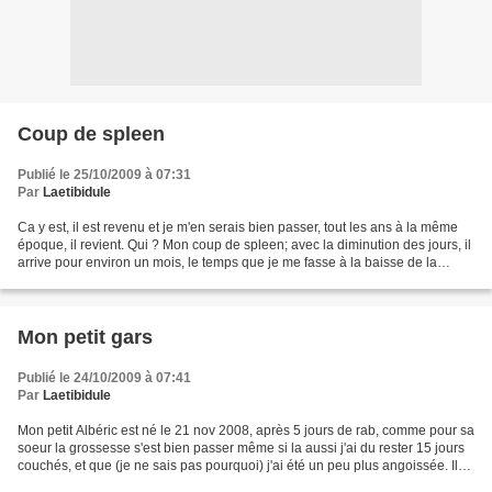
Coup de spleen
Publié le 25/10/2009 à 07:31
Par
Laetibidule
Ca y est, il est revenu et je m'en serais bien passer, tout les ans à la même
époque, il revient. Qui ? Mon coup de spleen; avec la diminution des jours, il
arrive pour environ un mois, le temps que je me fasse à la baisse de la
luminosité. Et grace à...
Mon petit gars
Publié le 24/10/2009 à 07:41
Par
Laetibidule
Mon petit Albéric est né le 21 nov 2008, après 5 jours de rab, comme pour sa
soeur la grossesse s'est bien passer même si la aussi j'ai du rester 15 jours
couchés, et que (je ne sais pas pourquoi) j'ai été un peu plus angoissée. Il
est né après 4h de...