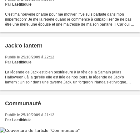
Par
Laetibidule
C'est ma nouvelle pharse pour me motiver : "Je suis parfaite dans mon
imperfection" Je me la répete quand je commence à culpabiliser de ne pas
être une mère, une épouse et une maitresse de maison parfaite !!! Car oui la
perfection n'existe pas, mais y...
Jack'o lantern
Publié le 25/10/2009 à 22:12
Par
Laetibidule
La légende de Jack est bien postérieure à la fête de la Samain (alias
Halloween), à la qu'elle elle est liée de nos jours. la légende de Jack'o
lantern : Un soir dans une taverne,Jack, un forgeron irlandais et ivrogne,
bouscula le Diable. Ce dernier tenta...
Communauté
Publié le 25/10/2009 à 21:12
Par
Laetibidule