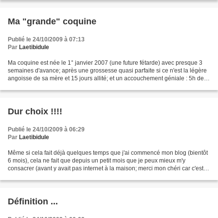
Ma "grande" coquine
Publié le 24/10/2009 à 07:13
Par
Laetibidule
Ma coquine est née le 1° janvier 2007 (une future fétarde) avec presque 3
semaines d'avance; après une grossesse quasi parfaite si ce n'est la légère
angoisse de sa mère et 15 jours allité; et un accouchement géniale : 5h de
travail, pas de péri et 2...
Dur choix !!!!
Publié le 24/10/2009 à 06:29
Par
Laetibidule
Même si cela fait déjà quelques temps que j'ai commencé mon blog (bientôt
6 mois), cela ne fait que depuis un petit mois que je peux mieux m'y
consacrer (avant y avait pas internet à la maison; merci mon chéri car c'est
parce qu'il à arrété de fumer que...
Définition ...