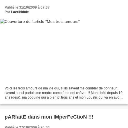
Publié le 31/10/2009 à 07:37
Par
Laetibidule
Voici les trois amours de ma vie qui, si ils savent me combler de bonheur,
savent aussi parfois me rendre complêtement chêvre !!! Mon chéri depuis 10
ans (déjà), ma coquine qui à bientôt trois ans et mon Loustic qui va en avoir
un. "Chut, concertation;...
pARfaitE dans mon IMperFeCtioN !!!
Publié le 27/10/2009 à 20:04