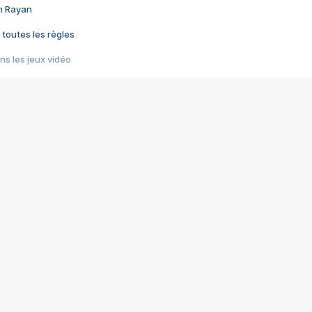
im Rayan
 toutes les règles
s les jeux vidéo
us choquant de Rockstar ? - Le scandale BULLY
e plus moche de Steam
du RÊVE tourne au CAUCHEMAR
pendant 8 heures
it… à tort
umiliés par un jeu vidéo
ire - Final Fantasy 8
ti un empire - Age of Empires
story DOFUS
tard, il crée l'un des pires jeux de tous les temps, MindsEye.