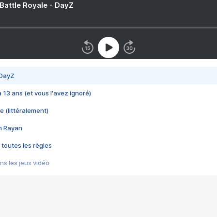
 Battle Royale - DayZ
 DayZ
 a 13 ans (et vous l'avez ignoré)
e (littéralement)
im Rayan
 toutes les règles
s les jeux vidéo
us choquant de Rockstar ? - Le scandale BULLY
e plus moche de Steam
du RÊVE tourne au CAUCHEMAR