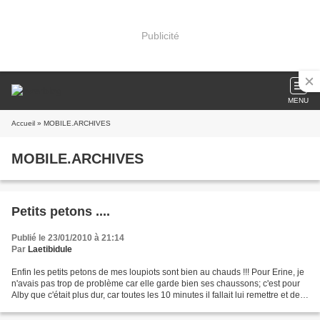
Publicité
MENU
Accueil
» MOBILE.ARCHIVES
MOBILE.ARCHIVES
Petits petons ....
Publié le 23/01/2010 à 21:14
Par
Laetibidule
Enfin les petits petons de mes loupiots sont bien au chauds !!! Pour Erine, je
n'avais pas trop de problème car elle garde bien ses chaussons; c'est pour
Alby que c'était plus dur, car toutes les 10 minutes il fallait lui remettre et de
faîtes on le laissait...