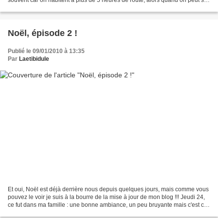
souvent car on habitent à plus de 5 heures de route, alors quand on peut se
voir c'est pour plusieurs...
Noël, épisode 2 !
Publié le 09/01/2010 à 13:35
Par
Laetibidule
Et oui, Noël est déjà derrière nous depuis quelques jours, mais comme vous
pouvez le voir je suis à la bourre de la mise à jour de mon blog !!! Jeudi 24,
ce fut dans ma famille : une bonne ambiance, un peu bruyante mais c'est ce
qui nous caractérise !!!...