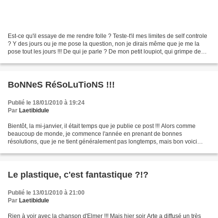
Est-ce qu'il essaye de me rendre folle ? Teste-t'il mes limites de self controle
? Y des jours ou je me pose la question, non je dirais même que je me la
pose tout les jours !!! De qui je parle ? De mon petit loupiot, qui grimpe de
partout : sur le canapé,...
BoNNeS RéSoLuTioNS !!!
Publié le 18/01/2010 à 19:24
Par
Laetibidule
Bientôt, la mi-janvier, il était temps que je publie ce post !!! Alors comme
beaucoup de monde, je commence l'année en prenant de bonnes
résolutions, que je ne tient généralement pas longtemps, mais bon voici
celles que j'ai prise pour cette année (on...
Le plastique, c'est fantastique ?!?
Publié le 13/01/2010 à 21:00
Par
Laetibidule
Rien à voir avec la chanson d'Elmer !!! Mais hier soir Arte a diffusé un très