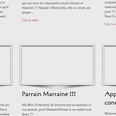
e je
coupante
qui tue avec les chaussettes rayées bleues et
e qu'il
chatoui
blanches !!! Quand à Mam'zelle, elle se creait son
lus
joue !!!
propre...
anté
True Col
Lire la suite
Lire la 
Parrain Marraine !!!
App
conn
our les
Ma Miss S entourée de douceur par sa marraine et
 Parce
son parrain, pour Maman@home et ses mardi tout
Mamoun'
produit
doux !!!