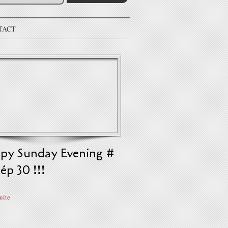
TACT
py Sunday Evening #
 ép 30 !!!
suite