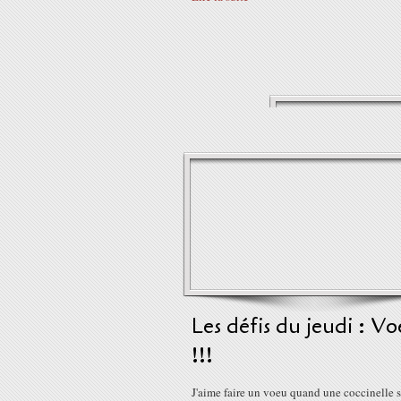
Les défis du jeudi : V
!!!
J'aime faire un voeu quand une coccinelle 