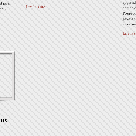
apprendr
it pour
Lire la suite
décidé d
ge...
Pourquoi
j'avais 
mon pré
Lire la 
ous