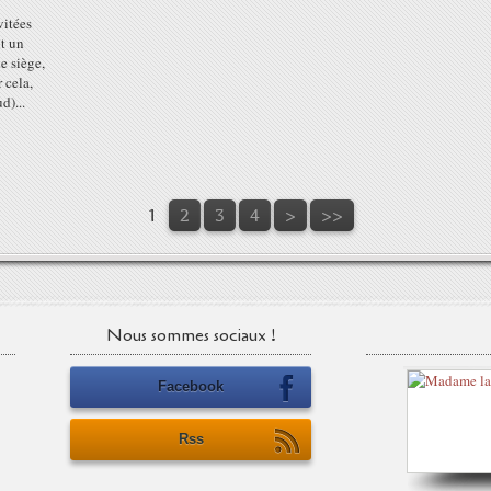
vitées
nt un
de siège,
 cela,
d)...
1
2
3
4
>
>>
Nous sommes sociaux !
Facebook
Rss