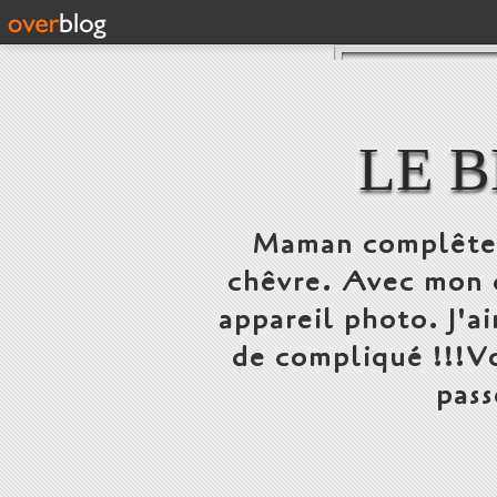
LE 
Maman complêteme
chêvre. Avec mon c
appareil photo. J'a
de compliqué !!!Vo
pass