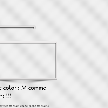
e color : M comme
s !!!
atrice !!! Main cache-cache !!! Mains