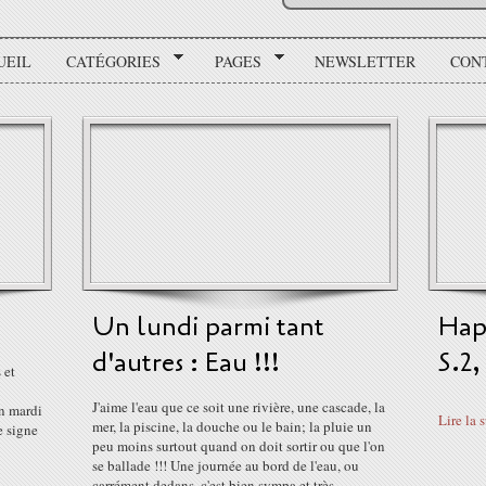
UEIL
CATÉGORIES
PAGES
NEWSLETTER
CON
Un lundi parmi tant
Hap
d'autres : Eau !!!
S.2,
 et
J'aime l'eau que ce soit une rivière, une cascade, la
un mardi
Lire la 
mer, la piscine, la douche ou le bain; la pluie un
 signe
peu moins surtout quand on doit sortir ou que l'on
se ballade !!! Une journée au bord de l'eau, ou
carrément dedans, c'est bien sympa et très