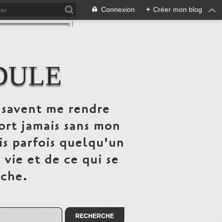
Connexion
+
Créer mon blog
DULE
 savent me rendre
ort jamais sans mon
is parfois quelqu'un
vie et de ce qui se
uche.